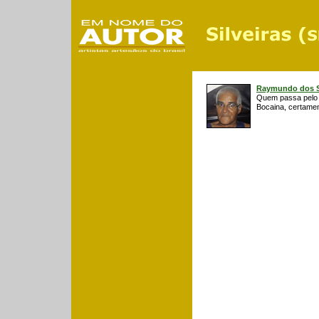
Raymundo dos S
Quem passa pelo t
Bocaina, certamen