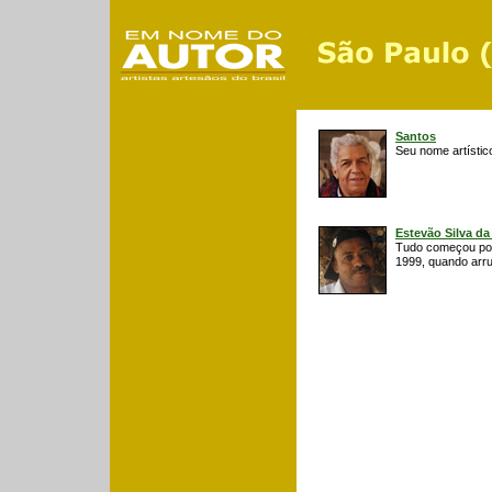
Santos
Seu nome artístic
Estevão Silva d
Tudo começou por 
1999, quando arr