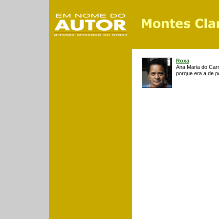
Roxa
Ana Maria do Car
porque era a de pe