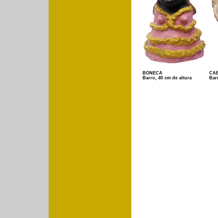
BONECA
CA
Barro, 40 cm de altura
Bar