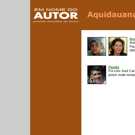
Ane
Ane
Pau
(MS
Paulão
Foi com José Carl
juntos muito tempo