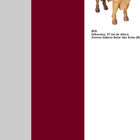
BOI
Imburana, 37 cm de altura.
Acervo Galeria Solar das Artes (N